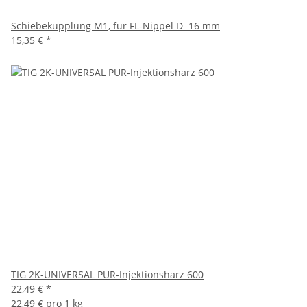
Schiebekupplung M1, für FL-Nippel D=16 mm
15,35 €
*
TIG 2K-UNIVERSAL PUR-Injektionsharz 600
22,49 €
*
22,49 € pro 1 kg