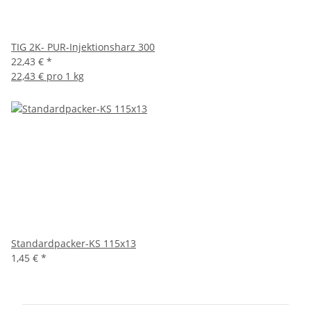
TIG 2K- PUR-Injektionsharz 300
22,43 €
*
22,43 € pro 1 kg
Standardpacker-KS 115x13
1,45 €
*