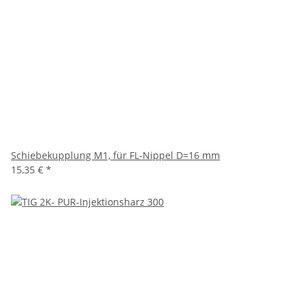
Schiebekupplung M1, für FL-Nippel D=16 mm
15,35 €
*