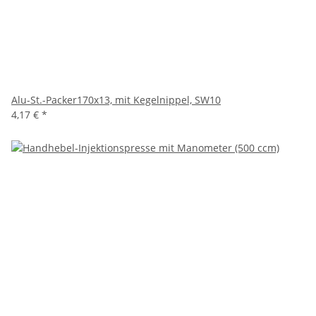
Alu-St.-Packer170x13, mit Kegelnippel, SW10
4,17 €
*