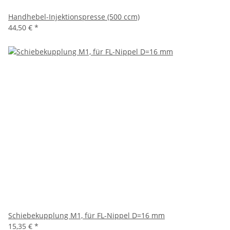
Handhebel-Injektionspresse (500 ccm)
44,50 €
*
Schiebekupplung M1, für FL-Nippel D=16 mm
15,35 €
*